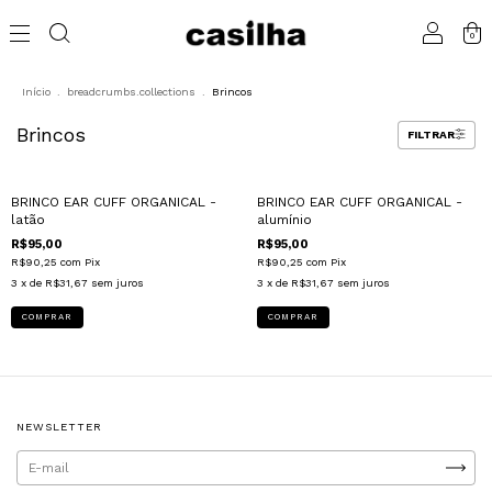
0
Início
.
breadcrumbs.collections
.
Brincos
Brincos
FILTRAR
BRINCO EAR CUFF ORGANICAL -
BRINCO EAR CUFF ORGANICAL -
latão
alumínio
R$95,00
R$95,00
R$90,25
com
Pix
R$90,25
com
Pix
3
x de
R$31,67
sem juros
3
x de
R$31,67
sem juros
NEWSLETTER