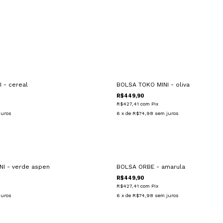
 - cereal
BOLSA TOKO MINI - oliva
R$449,90
R$427,41
com
Pix
juros
6
x de
R$74,98
sem juros
NI - verde aspen
BOLSA ORBE - amarula
R$449,90
R$427,41
com
Pix
juros
6
x de
R$74,98
sem juros