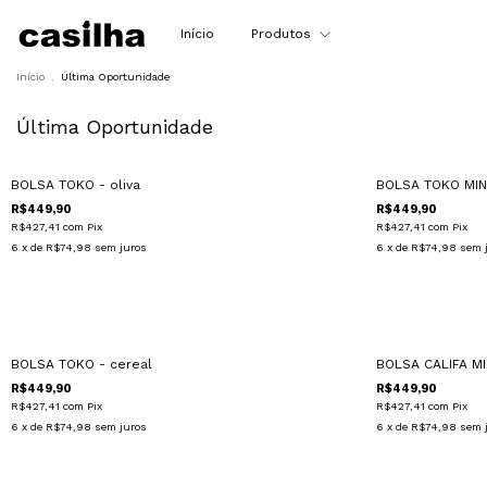
Início
Produtos
Início
.
Última Oportunidade
Última Oportunidade
BOLSA TOKO - oliva
BOLSA TOKO MINI
R$449,90
R$449,90
R$427,41
com
Pix
R$427,41
com
Pix
6
x de
R$74,98
sem juros
6
x de
R$74,98
sem 
BOLSA TOKO - cereal
BOLSA CALIFA MI
R$449,90
R$449,90
R$427,41
com
Pix
R$427,41
com
Pix
6
x de
R$74,98
sem juros
6
x de
R$74,98
sem 