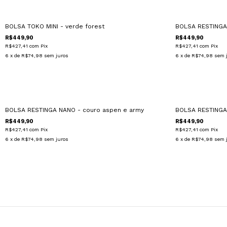
BOLSA TOKO MINI - verde forest
BOLSA RESTINGA 
R$449,90
R$449,90
R$427,41
com
Pix
R$427,41
com
Pix
6
x de
R$74,98
sem juros
6
x de
R$74,98
sem 
BOLSA RESTINGA NANO - couro aspen e army
BOLSA RESTINGA -
R$449,90
R$449,90
R$427,41
com
Pix
R$427,41
com
Pix
6
x de
R$74,98
sem juros
6
x de
R$74,98
sem 