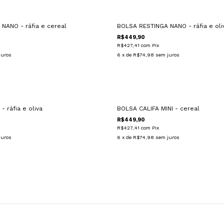
NANO - ráfia e cereal
BOLSA RESTINGA NANO - ráfia e oli
R$449,90
R$427,41
com
Pix
juros
6
x de
R$74,98
sem juros
 ráfia e oliva
BOLSA CALIFA MINI - cereal
R$449,90
R$427,41
com
Pix
juros
6
x de
R$74,98
sem juros