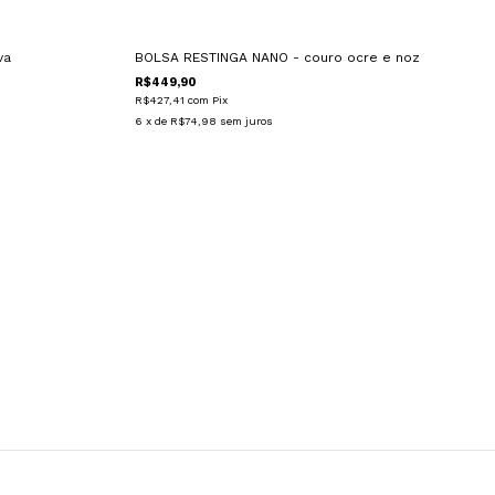
va
BOLSA RESTINGA NANO - couro ocre e noz
R$449,90
R$427,41
com
Pix
6
x de
R$74,98
sem juros