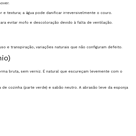
over.
 e textura; a água pode danificar irreversivelmente o couro.
ra evitar mofo e descoloração devido à falta de ventilação.
o e transpiração, variações naturais que não configuram defeito.
io)
rma bruta, sem verniz. É natural que escureçam levemente com o
ja de cozinha (parte verde) e sabão neutro. A abrasão leve da esponja