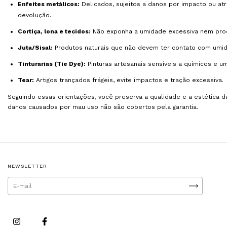
Enfeites metálicos:
Delicados, sujeitos a danos por impacto ou at
devolução.
Cortiça, lona e tecidos:
Não exponha a umidade excessiva nem prod
Juta/Sisal:
Produtos naturais que não devem ter contato com umida
Tinturarias (Tie Dye):
Pinturas artesanais sensíveis a químicos e u
Tear:
Artigos trançados frágeis, evite impactos e tração excessiva.
Seguindo essas orientações, você preserva a qualidade e a estética da
danos causados por mau uso não são cobertos pela garantia.
NEWSLETTER