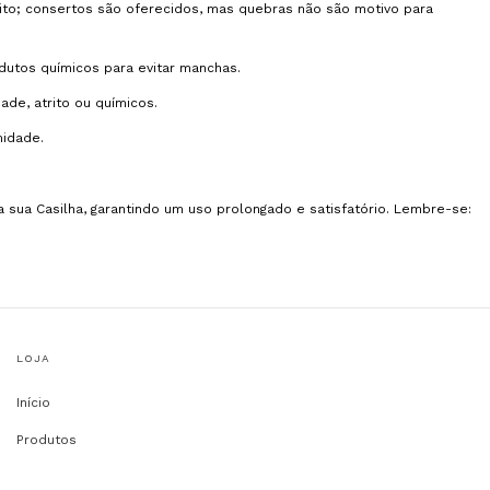
rito; consertos são oferecidos, mas quebras não são motivo para
utos químicos para evitar manchas.
de, atrito ou químicos.
midade.
 sua Casilha, garantindo um uso prolongado e satisfatório. Lembre-se:
LOJA
Início
Produtos