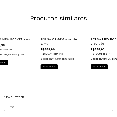
Produtos similares
E GRÁTIS
FRETE GRÁTIS
FRETE GRÁTIS
A NEW POCKET - noz
BOLSA ORIGEM - verde
BOLSA NEW POCK
army
e carvão
,90
R$689,90
R$759,90
91
com
Pix
R$655,41
com
Pix
R$721,91
com
Pix
R$126,65
sem juros
6
x de
R$114,98
sem juros
6
x de
R$126,65
sem
NEWSLETTER