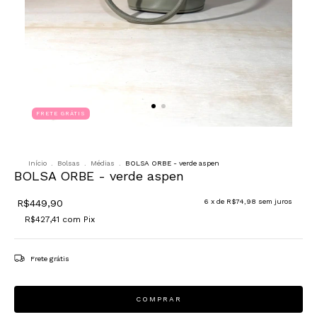
FRETE GRÁTIS
Início
.
Bolsas
.
Médias
.
BOLSA ORBE - verde aspen
BOLSA ORBE - verde aspen
R$449,90
6
x de
R$74,98
sem juros
R$427,41
com
Pix
Frete grátis