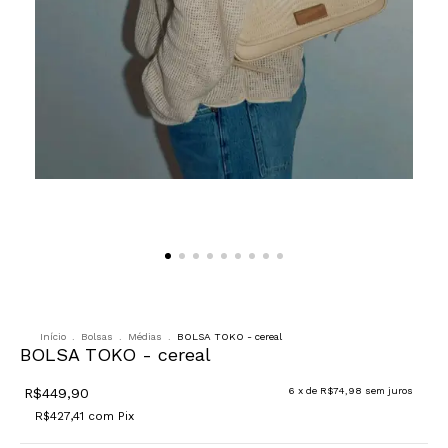
Início
.
Bolsas
.
Médias
.
BOLSA TOKO - cereal
BOLSA TOKO - cereal
R$449,90
6
x de
R$74,98
sem juros
R$427,41
com
Pix