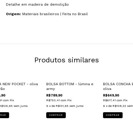
Detalhe em madeira de demolição
Origem:
Materiais brasileiros | Feita no Brasil
Produtos similares
 NEW POCKET - oliva
BOLSA BOTTOM - lúmina e
BOLSA CONCHA 
vão
army
oliva
,90
R$789,90
R$649,90
91
com
Pix
R$750,41
com
Pix
R$617,41
com
Pix
R$126,65
sem juros
6
x de
R$131,65
sem juros
6
x de
R$108,32
sem