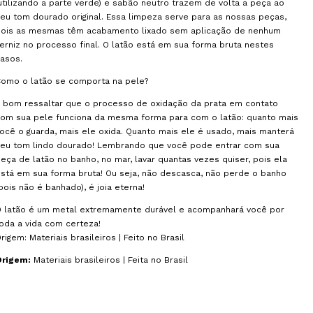
utilizando a parte verde) e sabão neutro trazem de volta a peça ao
eu tom dourado original. Essa limpeza serve para as nossas peças,
pois as mesmas têm acabamento lixado sem aplicação de nenhum
erniz no processo final. O latão está em sua forma bruta nestes
asos.
omo o latão se comporta na pele?
 bom ressaltar que o processo de oxidação da prata em contato
om sua pele funciona da mesma forma para com o latão: quanto mais
ocê o guarda, mais ele oxida. Quanto mais ele é usado, mais manterá
seu tom lindo dourado! Lembrando que você pode entrar com sua
eça de latão no banho, no mar, lavar quantas vezes quiser, pois ela
stá em sua forma bruta! Ou seja, não descasca, não perde o banho
pois não é banhado), é joia eterna!
O latão é um metal extremamente durável e acompanhará você por
oda a vida com certeza!
rigem: Materiais brasileiros | Feito no Brasil
Origem:
Materiais brasileiros | Feita no Brasil