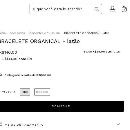
0
nício
.
Acessórios
.
Braceletes e Pulseiras
.
BRACELETE ORGANICAL - latão
BRACELETE ORGANICAL - latão
R$140,00
5
x de
R$28,00
sem juros
R$133,00
com
Pix
Frete grátis
a partir de
R$800,00
FINO
GROSSO
TAMANHO
MEIOS DE PAGAMENTO