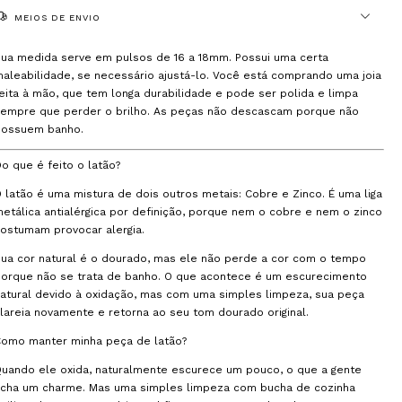
MEIOS DE ENVIO
ua medida serve em pulsos de 16 a 18mm. Possui uma certa
aleabilidade, se necessário ajustá-lo. Você está comprando uma joia
eita à mão, que tem longa durabilidade e pode ser polida e limpa
sempre que perder o brilho. As peças não descascam porque não
possuem banho.
o que é feito o latão?
 latão é uma mistura de dois outros metais: Cobre e Zinco. É uma liga
etálica antialérgica por definição, porque nem o cobre e nem o zinco
ostumam provocar alergia.
ua cor natural é o dourado, mas ele não perde a cor com o tempo
orque não se trata de banho. O que acontece é um escurecimento
atural devido à oxidação, mas com uma simples limpeza, sua peça
lareia novamente e retorna ao seu tom dourado original.
Como manter minha peça de latão?
uando ele oxida, naturalmente escurece um pouco, o que a gente
acha um charme. Mas uma simples limpeza com bucha de cozinha