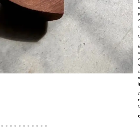
(
s
v
c
C
É
c
v
p
e
(
t
O