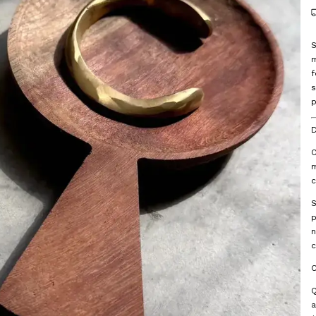
S
m
f
D
O
m
c
S
p
n
c
Q