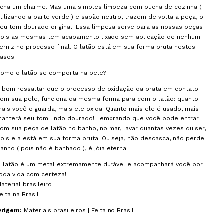
cha um charme. Mas uma simples limpeza com bucha de cozinha (
tilizando a parte verde ) e sabão neutro, trazem de volta a peça, o
eu tom dourado original. Essa limpeza serve para as nossas peças
pois as mesmas tem acabamento lixado sem aplicação de nenhum
erniz no processo final. O latão está em sua forma bruta nestes
asos.
omo o latão se comporta na pele?
 bom ressaltar que o processo de oxidação da prata em contato
om sua pele, funciona da mesma forma para com o latão: quanto
ais você o guarda, mais ele oxida. Quanto mais ele é usado, mais
anterá seu tom lindo dourado! Lembrando que você pode entrar
om sua peça de latão no banho, no mar, lavar quantas vezes quiser,
ois ela está em sua forma bruta! Ou seja, não descasca, não perde
anho ( pois não é banhado ), é jóia eterna!
O latão é um metal extremamente durável e acompanhará você por
oda vida com certeza!
aterial brasileiro
eita na Brasil
Origem:
Materiais brasileiros | Feita no Brasil