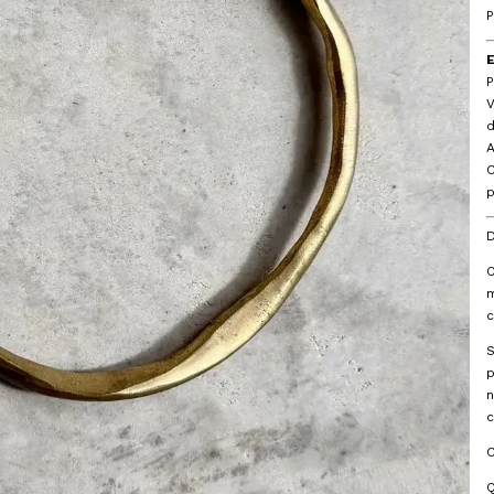
P
P
V
d
C
p
D
O
m
c
S
p
n
c
Q