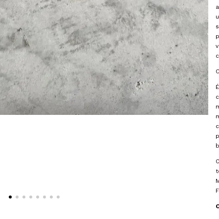
a
u
s
v
c
C
É
c
m
m
c
p
b
t
M
F