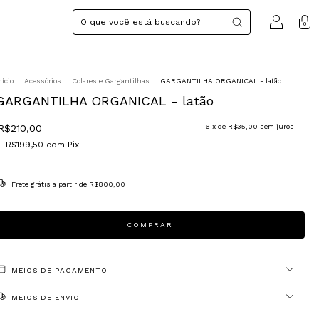
0
nício
.
Acessórios
.
Colares e Gargantilhas
.
GARGANTILHA ORGANICAL - latão
GARGANTILHA ORGANICAL - latão
R$210,00
6
x de
R$35,00
sem juros
R$199,50
com
Pix
Frete grátis
a partir de
R$800,00
MEIOS DE PAGAMENTO
MEIOS DE ENVIO