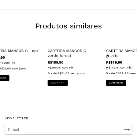
Produtos similares
EIRA MANGOS G - noz
CARTEIRA MANGOS G -
CARTEIRA MANGO
verde forest
granito
,90
R$189,90
R$149,90
,41
com
Pix
R$180,41
com
Pix
R$142,41
com
Pix
R$31,65
sem juros
6
x de
R$31,65
sem juros
5
x de
R$29,98
sem 
NEWSLETTER