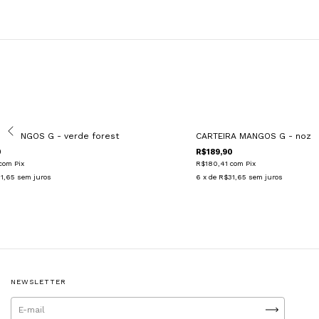
A MANGOS G - verde forest
CARTEIRA MANGOS G - noz
0
R$189,90
com
Pix
R$180,41
com
Pix
1,65
sem juros
6
x de
R$31,65
sem juros
NEWSLETTER