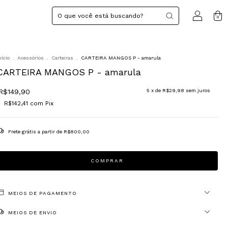
0
nício
.
Acessórios
.
Carteiras
.
CARTEIRA MANGOS P - amarula
CARTEIRA MANGOS P - amarula
R$149,90
5
x de
R$29,98
sem juros
R$142,41
com
Pix
Frete grátis
a partir de
R$800,00
MEIOS DE PAGAMENTO
MEIOS DE ENVIO