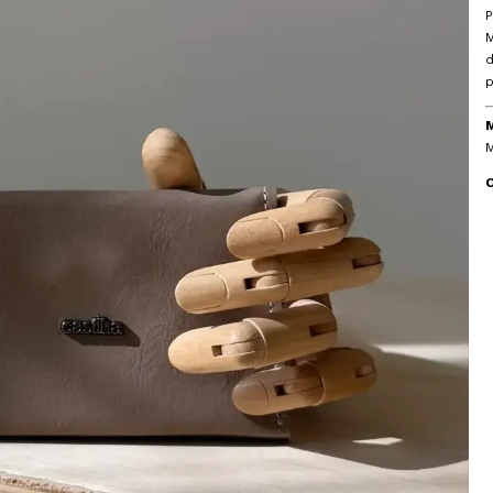
P
M
p
M