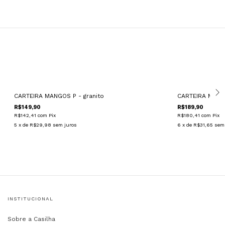
CARTEIRA MANGOS P - granito
CARTEIRA MANG
R$149,90
R$189,90
R$142,41
com
Pix
R$180,41
com
Pix
5
x de
R$29,98
sem juros
6
x de
R$31,65
sem
INSTITUCIONAL
Sobre a Casilha