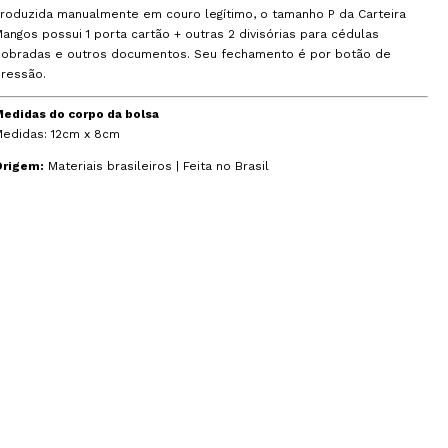
roduzida manualmente em couro legítimo, o tamanho P da Carteira
angos possui 1 porta cartão + outras 2 divisórias para cédulas
dobradas e outros documentos. Seu fechamento é por botão de
ressão.
edidas do corpo da bolsa
Medidas: 12cm x 8cm
Origem:
Materiais brasileiros | Feita no Brasil