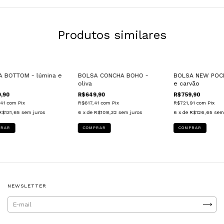
Produtos similares
E GRÁTIS
FRETE GRÁTIS
FRETE GRÁTIS
 BOTTOM - lúmina e
BOLSA CONCHA BOHO -
BOLSA NEW POCK
oliva
e carvão
,90
R$649,90
R$759,90
,41
com
Pix
R$617,41
com
Pix
R$721,91
com
Pix
R$131,65
sem juros
6
x de
R$108,32
sem juros
6
x de
R$126,65
sem
NEWSLETTER