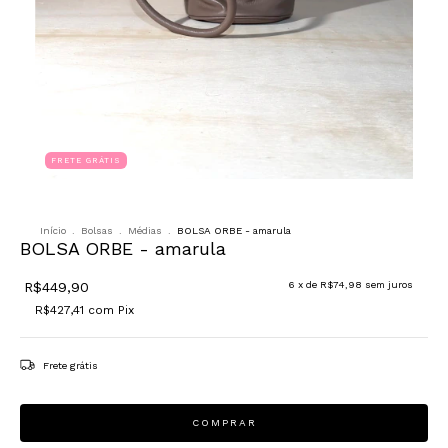
FRETE GRÁTIS
Início
.
Bolsas
.
Médias
.
BOLSA ORBE - amarula
BOLSA ORBE - amarula
R$449,90
6
x de
R$74,98
sem juros
R$427,41
com
Pix
Frete grátis