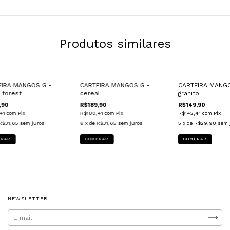
Produtos similares
EIRA MANGOS G -
CARTEIRA MANGOS G -
CARTEIRA MANGO
 forest
cereal
granito
,90
R$189,90
R$149,90
,41
com
Pix
R$180,41
com
Pix
R$142,41
com
Pix
R$31,65
sem juros
6
x de
R$31,65
sem juros
5
x de
R$29,98
sem 
NEWSLETTER