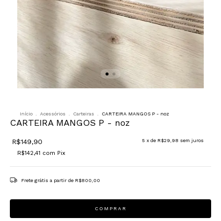
Início
.
Acessórios
.
Carteiras
.
CARTEIRA MANGOS P - noz
CARTEIRA MANGOS P - noz
R$149,90
5
x de
R$29,98
sem juros
R$142,41
com
Pix
Frete grátis
a partir de
R$800,00