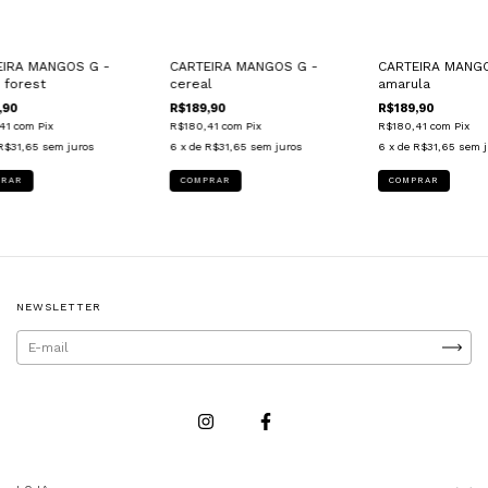
EIRA MANGOS G -
CARTEIRA MANGOS G -
CARTEIRA MANGO
 forest
cereal
amarula
,90
R$189,90
R$189,90
,41
com
Pix
R$180,41
com
Pix
R$180,41
com
Pix
R$31,65
sem juros
6
x de
R$31,65
sem juros
6
x de
R$31,65
sem j
NEWSLETTER